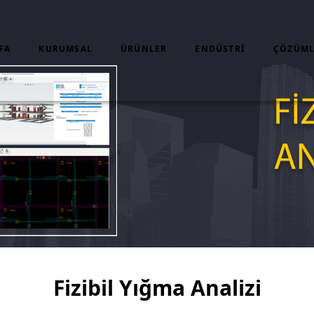
FA
KURUMSAL
ÜRÜNLER
ENDÜSTRI
ÇÖZÜML
Fizibil Yığma Analizi