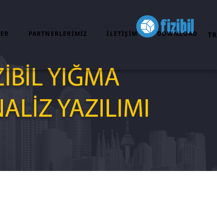
ER
PARTNERLERİMİZ
İLETIŞIM
DOWNLOAD
TR