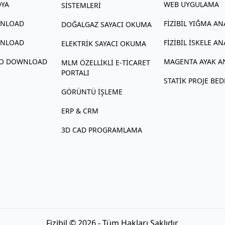
DYA
WEB UYGULAMA
SISTEMLERI
WNLOAD
FIZIBIL YIĞMA AN
DOĞALGAZ SAYACI OKUMA
WNLOAD
FIZIBIL İSKELE AN
ELEKTRIK SAYACI OKUMA
MO DOWNLOAD
MAGENTA AYAK A
MLM ÖZELLIKLI E‑TICARET
PORTALI
STATIK PROJE BED
GÖRÜNTÜ İŞLEME
ERP & CRM
3D CAD PROGRAMLAMA
Fizibil © 2026 - Tüm Hakları Saklıdır.