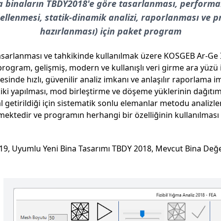
a binaların TBDY2018'e göre tasarlanması, performa
dellenmesi, statik-dinamik analizi, raporlanması ve
hazırlanması) için paket program
sarlanması ve tahkikinde kullanılmak üzere KOSGEB Ar-Ge İn
rogram, gelişmiş, modern ve kullanışlı veri girme ara yüzü 
ayesinde hızlı, güvenilir analiz imkanı ve anlaşılır raporlam
hkiki yapılması, mod birleştirme ve döşeme yüklerinin dağıt
 getirildiği için sistematik sonlu elemanlar metodu analizler
lmektedir ve programın herhangi bir özelliğinin kullanılması 
T 2019, Uyumlu Yeni Bina Tasarımı TBDY 2018, Mevcut Bina De