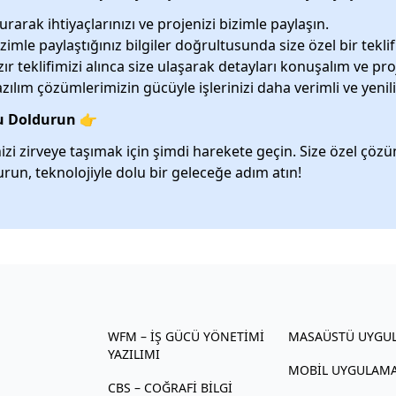
arak ihtiyaçlarınızı ve projenizi bizimle paylaşın.
zimle paylaştığınız bilgiler doğrultusunda size özel bir teklif
ır teklifimizi alınca size ulaşarak detayları konuşalım ve proj
ılım çözümlerimizin gücüyle işlerinizi daha verimli ve yenili
mu Doldurun 👉
izi zirveye taşımak için şimdi harekete geçin. Size özel çözü
run, teknolojiyle dolu bir geleceğe adım atın!
WFM – İŞ GÜCÜ YÖNETIMI
MASAÜSTÜ UYGU
YAZILIMI
MOBIL UYGULAM
CBS – COĞRAFI BILGI