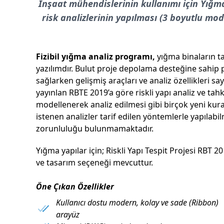
İnşaat mühendislerinin kullanımı için Yığm
risk analizlerinin yapılması (3 boyutlu mo
Fizibil yığma analiz programı,
yığma binaların ta
yazılımdır. Bulut proje depolama desteğine sahip p
sağlarken gelişmiş araçları ve analiz özellikleri s
yayınlan RBTE 2019’a göre riskli yapı analiz ve ta
modellenerek analiz edilmesi gibi birçok yeni kural
istenen analizler tarif edilen yöntemlerle yapılabi
zorunluluğu bulunmamaktadır.
Yığma yapılar için; Riskli Yapı Tespit Projesi RB
ve tasarım seçeneği mevcuttur.
Öne Çıkan Özellikler
Kullanıcı dostu modern, kolay ve sade (Ribbon)
arayüz