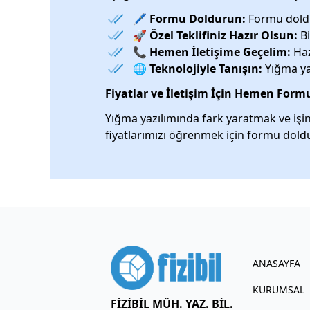
🖊️
Formu Doldurun:
Formu doldur
🚀
Özel Teklifiniz Hazır Olsun:
Bi
📞
Hemen İletişime Geçelim:
Haz
🌐
Teknolojiyle Tanışın:
Yığma yaz
Fiyatlar ve İletişim İçin Hemen For
Yığma yazılımında fark yaratmak ve işin
fiyatlarımızı öğrenmek için formu doldu
ANASAYFA
KURUMSAL
FİZİBİL MÜH. YAZ. BİL.