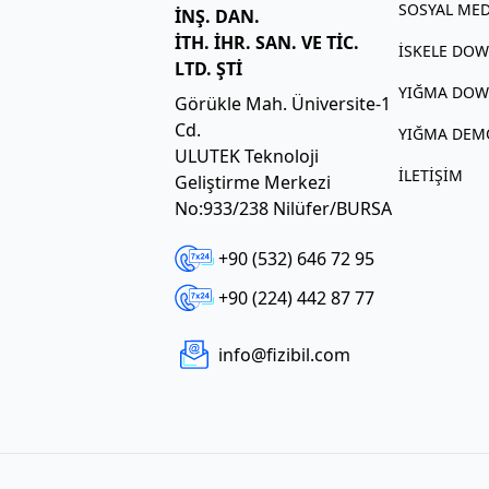
SOSYAL ME
İNŞ. DAN.
İTH. İHR. SAN. VE TİC.
İSKELE DO
LTD. ŞTİ
YIĞMA DO
Görükle Mah. Üniversite-1
Cd.
YIĞMA DE
ULUTEK Teknoloji
İLETIŞIM
Geliştirme Merkezi
No:933/238 Nilüfer/BURSA
+90 (532) 646 72 95
+90 (224) 442 87 77
info@fizibil.com