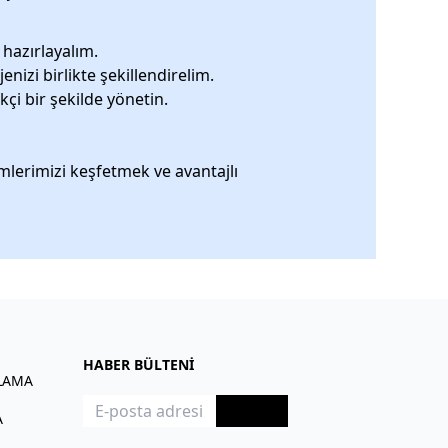
 hazırlayalım.
enizi birlikte şekillendirelim.
kçi bir şekilde yönetin.
mlerimizi keşfetmek ve avantajlı
HABER BÜLTENİ
LAMA
Kayıt Ol
A