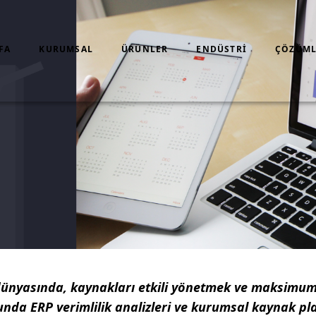
FA
KURUMSAL
ÜRÜNLER
ENDÜSTRI
ÇÖZÜML
dünyasında, kaynakları etkili yönetmek ve maksimum 
unda ERP verimlilik analizleri ve kurumsal kaynak pl