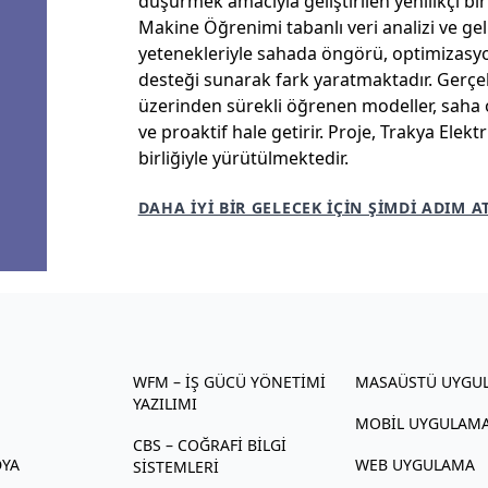
düşürmek amacıyla geliştirilen yenilikçi bir
Makine Öğrenimi tabanlı veri analizi ve ge
yetenekleriyle sahada öngörü, optimizasy
desteği sunarak fark yaratmaktadır. Gerçek
üzerinden sürekli öğrenen modeller, saha o
ve proaktif hale getirir. Proje, Trakya Elekt
birliğiyle yürütülmektedir.
DAHA İYİ BİR GELECEK İÇİN ŞİMDİ ADIM A
WFM – İŞ GÜCÜ YÖNETIMI
MASAÜSTÜ UYGU
YAZILIMI
MOBIL UYGULAM
CBS – COĞRAFI BILGI
DYA
WEB UYGULAMA
SISTEMLERI