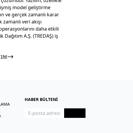
 çözümdür. Yazılım, özellikle
lişmiş model geliştirme
on ve gerçek zamanlı karar
 zamanlı veri akışı
perasyonlarını daha etkili
rik Dağıtım A.Ş. (TREDAŞ) iş
TIN!
HABER BÜLTENİ
LAMA
Kayıt Ol
A