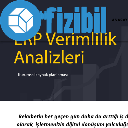
ANASAY
Rekabetin her geçen gün daha da arttığı iş 
olarak, işletmenizin dijital dönüşüm yolculuğ