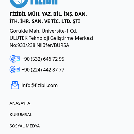
Çekilen fotoğrafın gerçek nesneden çekildiği görüntü
işleme ile mümkündür.
FİZİBİL MÜH. YAZ. BİL. İNŞ. DAN.
İTH. İHR. SAN. VE TİC. LTD. ŞTİ
Görükle Mah. Üniversite-1 Cd.
ULUTEK Teknoloji Geliştirme Merkezi
No:933/238 Nilüfer/BURSA
+90 (532) 646 72 95
+90 (224) 442 87 77
info@fizibil.com
ANASAYFA
KURUMSAL
SOSYAL MEDYA