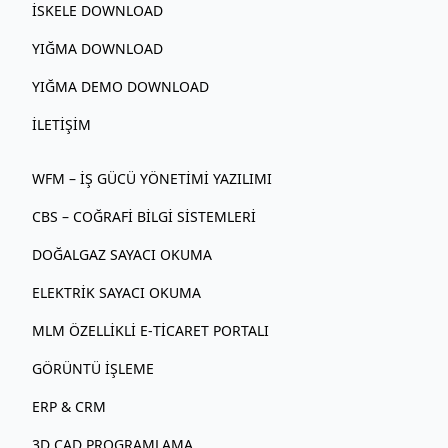
İSKELE DOWNLOAD
YIĞMA DOWNLOAD
YIĞMA DEMO DOWNLOAD
İLETIŞIM
WFM – İŞ GÜCÜ YÖNETIMI YAZILIMI
CBS – COĞRAFI BILGI SISTEMLERI
DOĞALGAZ SAYACI OKUMA
ELEKTRIK SAYACI OKUMA
MLM ÖZELLIKLI E‑TICARET PORTALI
GÖRÜNTÜ İŞLEME
ERP & CRM
3D CAD PROGRAMLAMA